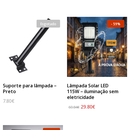
Esgotado
-
59%
Suporte para lâmpada –
Lâmpada Solar LED
Preto
115W – iluminação sem
eletricidade
7.80
€
29.80
€
60.84
€