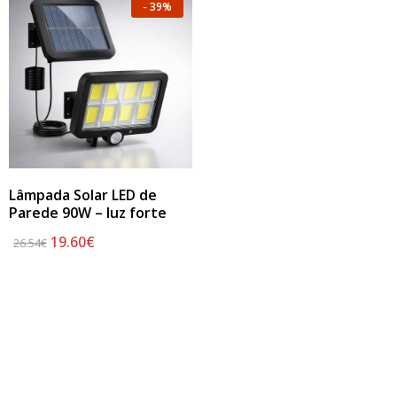
-
39%
Lâmpada Solar LED de
Parede 90W – luz forte
19.60
€
26.54
€