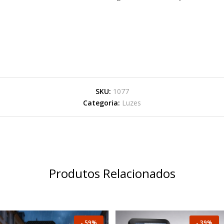
SKU:
1077
Categoria:
Luzes
Produtos Relacionados
-
59%
-
39%