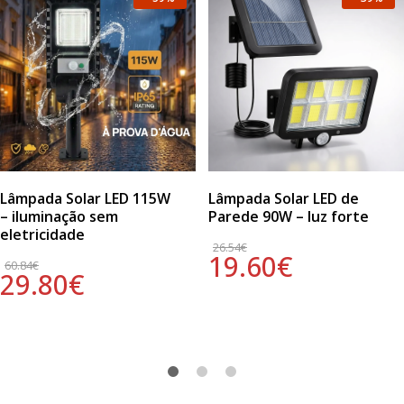
Lâmpada Solar LED 115W
Lâmpada Solar LED de
– iluminação sem
Parede 90W – luz forte
eletricidade
26.54
€
19.60
€
60.84
€
29.80
€