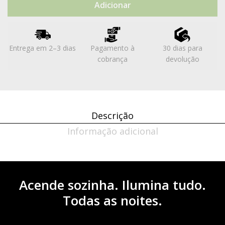
Adicionar
Entrega em 2–3 dias
Pagamento à
30 dias para
cobrança
devolução
Descrição
Informação adicional
Acende sozinha. Ilumina tudo.
Todas as noites.