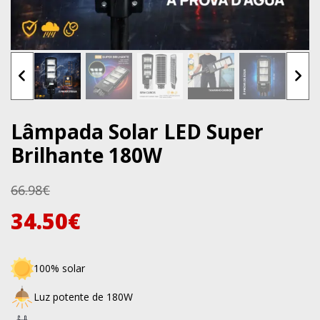
Lâmpada Solar LED Super
Brilhante 180W
66.98
€
34.50
€
100% solar
Luz potente de 180W