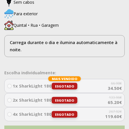
Sem cabos
Para exterior
Quintal • Rua • Garagem
Carrega durante o dia e ilumina automaticamente à
noite.
Escolha individualmente:
MAIS VENDIDO
66.98
€
1x SharkLight 180W
ESGOTADO
34.50
€
133.96
€
2x SharkLight 180W
ESGOTADO
65.20
€
267.92
€
4x SharkLight 180W
ESGOTADO
119.60
€