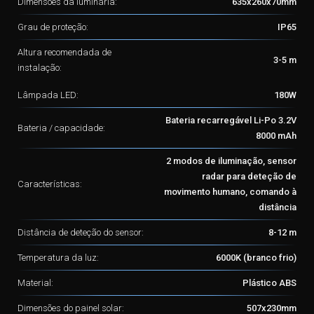
Dimensões da luminária:
635x260x70mm
Grau de proteção:
IP65
Altura recomendada de
3-5 m
instalação:
Lâmpada LED:
180W
Bateria recarregável Li-Po 3.2V
Bateria / capacidade:
8000 mAh
2 modos de iluminação, sensor
radar para deteção de
Características:
movimento humano, comando à
distância
Distância de deteção do sensor:
8-12 m
Temperatura da luz:
6000K (branco frio)
Material:
Plástico ABS
Dimensões do painel solar:
507x230mm