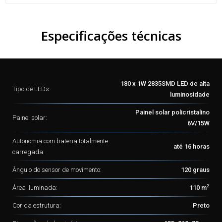
Especificações técnicas
180 x 1W 2835SMD LED de alta
Tipo de LEDs:
luminosidade
Painel solar policristalino
Painel solar:
6V/15W
Autonomia com bateria totalmente
até 16 horas
carregada:
Ângulo do sensor de movimento:
120 graus
2
Área iluminada:
110 m
Cor da estrutura:
Preto