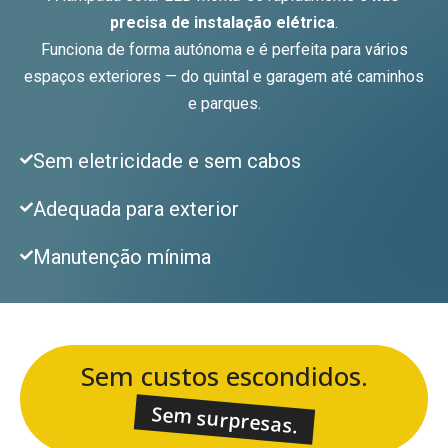
precisa de instalação elétrica
.
Funciona de forma autónoma e é perfeita para vários
espaços exteriores — do quintal e garagem até caminhos
e parques.
Sem eletricidade e sem cabos
Adequada para exterior
Manutenção mínima
Sem custos escondidos.
Sem surpresas.